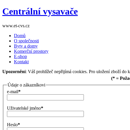
Centrální vysavače
www.et-cvs.cz
Domů
O společnosti
Byty a domy
Komerční prostory
E-shop
Kontakt
Upozornění
: Váš prohlížeč nepřijímá cookies. Pro uložení zboží do 
(* = Pož
Údaje o zákazníkovi
e-mail
*
Uživatelské jméno
*
Heslo
*