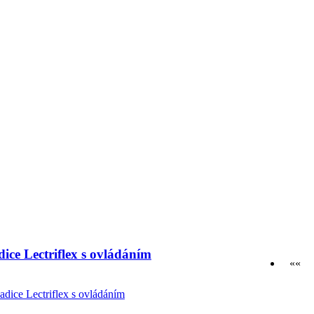
ice Lectriflex s ovládáním
««