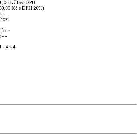
00,00 Kč bez DPH
880,00 Kč s DPH 20%)
tek
chozí
jící »
 »»
 - 4 z 4