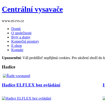
Centrální vysavače
www.et-cvs.cz
Domů
O společnosti
Byty a domy
Komerční prostory
E-shop
Kontakt
Upozornění
: Váš prohlížeč nepřijímá cookies. Pro uložení zboží do 
Hadice
Hadice ELFLEX bez ovládání
H