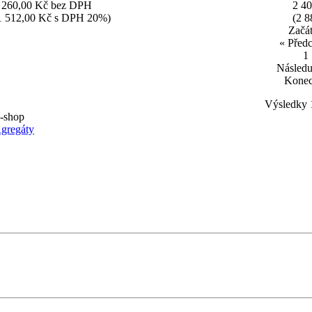
 260,00 Kč bez DPH
2 4
1 512,00 Kč s DPH 20%)
(2 
Začá
« Před
1
Následu
Konec
Výsledky 1
-shop
gregáty